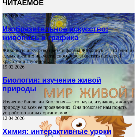
ЧИТАЕМОЕ
18.10.2025
Изобразительное искусство:
живопись и графика
Живопись: искусство цвета и формы Живопись — это одно из
самых древних искусств, способное захватить нас своей
красотой и глубиной.…
19.02.2026
Биология: изучение живой
природы
Изучение биологии Биология — это наука, изучающая живую
природу во всех ее проявлениях. Она помогает нам понять
устройство живых организмов,…
12.04.2026
Химия: интерактивные уроки