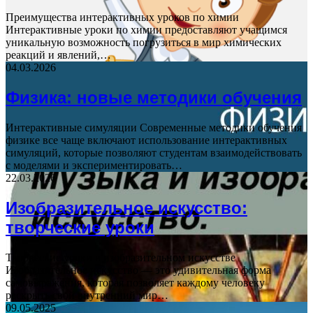
Преимущества интерактивных уроков по химии
Интерактивные уроки по химии предоставляют учащимся
уникальную возможность погрузиться в мир химических
реакций и явлений,…
04.03.2026
Физика: новые методики обучения
Интерактивные симуляции Современные методики обучения
физике все чаще включают использование интерактивных
симуляций, которые позволяют студентам взаимодействовать
с моделями и экспериментировать…
22.03.2026
Изобразительное искусство:
творческие уроки
Творческие уроки в изобразительном искусстве
Изобразительное искусство — это удивительная форма
самовыражения, которая позволяет каждому человеку
раскрыть свой внутренний мир…
09.05.2025