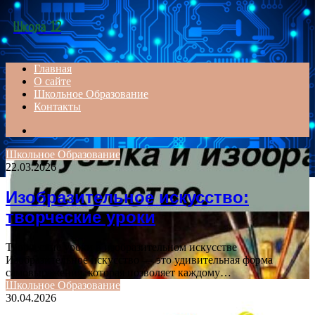
Menu
Школа 12
Главная
О сайте
Школьное Образование
Контакты
Search
for
Школьное Образование
22.03.2026
Изобразительное искусство:
творческие уроки
Творческие уроки в изобразительном искусстве
Изобразительное искусство — это удивительная форма
самовыражения, которая позволяет каждому…
Школьное Образование
30.04.2026