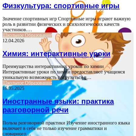
Физкультура: спортивные игры
Значение спортивных игр Спортивные игры играют важную
роль в развитии физических и психологических качеств
участников.…
Школьное Образование
12.04.2026
Химия: интерактивные уроки
Преимущества интерактивных уроков по химии
Интерактивные уроки по химии предоставляют учащимся
уникальную возможность погрузиться в…
Школьное Образование
16.05.2025
Иностранные языки: практика
разговорной речи
Польза разговорной практики Изучение иностранного языка
включает в себя не только изучение грамматики и
словарного…