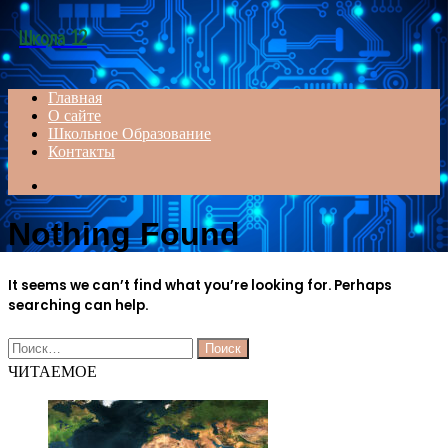
Menu
Школа 12
Главная
О сайте
Школьное Образование
Контакты
Search
for
Nothing Found
It seems we can’t find what you’re looking for. Perhaps
searching can help.
Найти:
ЧИТАЕМОЕ