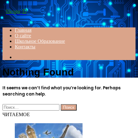
Menu
Школа 12
Главная
О сайте
Школьное Образование
Контакты
Search
for
Nothing Found
It seems we can’t find what you’re looking for. Perhaps
searching can help.
Найти:
ЧИТАЕМОЕ