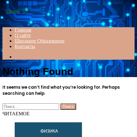
Menu
Школа 12
Главная
О сайте
Школьное Образование
Контакты
Search
for
Nothing Found
It seems we can’t find what you’re looking for. Perhaps
searching can help.
Найти:
ЧИТАЕМОЕ