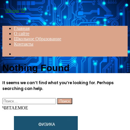
Menu
Школа 12
Главная
О сайте
Школьное Образование
Контакты
Search
for
Nothing Found
It seems we can’t find what you’re looking for. Perhaps
searching can help.
Найти:
ЧИТАЕМОЕ