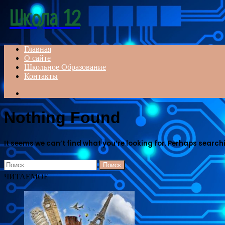
Menu
Школа 12
Главная
О сайте
Школьное Образование
Контакты
Search
for
Nothing Found
It seems we can’t find what you’re looking for. Perhaps search
Найти:
ЧИТАЕМОЕ