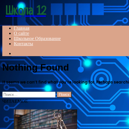
Menu
Школа 12
Главная
О сайте
Школьное Образование
Контакты
Search
for
Nothing Found
It seems we can’t find what you’re looking for. Perhaps search
Найти:
ЧИТАЕМОЕ