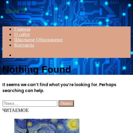
Menu
Школа 12
Главная
О сайте
Школьное Образование
Контакты
Search
for
Nothing Found
It seems we can’t find what you’re looking for. Perhaps
searching can help.
Найти:
ЧИТАЕМОЕ