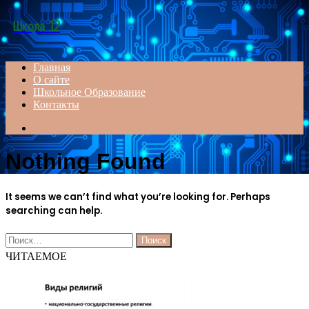
Menu
Школа 12
Главная
О сайте
Школьное Образование
Контакты
Search
for
Nothing Found
It seems we can’t find what you’re looking for. Perhaps
searching can help.
Найти:
ЧИТАЕМОЕ