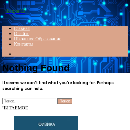
Menu
Школа 12
Главная
О сайте
Школьное Образование
Контакты
Search
for
Nothing Found
It seems we can’t find what you’re looking for. Perhaps
searching can help.
Найти:
ЧИТАЕМОЕ