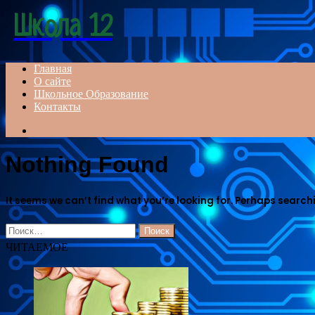
Menu
Школа 12
Главная
О сайте
Школьное Образование
Контакты
Search
for
Nothing Found
It seems we can’t find what you’re looking for. Perhaps search
Найти:
ЧИТАЕМОЕ