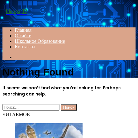
Menu
Школа 12
Главная
О сайте
Школьное Образование
Контакты
Search
for
Nothing Found
It seems we can’t find what you’re looking for. Perhaps
searching can help.
Найти:
ЧИТАЕМОЕ