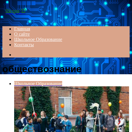
Menu
Школа 12
Главная
О сайте
Школьное Образование
Контакты
Search
for
обществознание
Школьное Образование