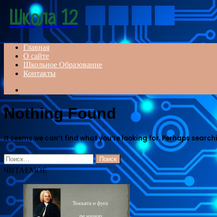
Menu
Школа 12
Главная
О сайте
Школьное Образование
Контакты
Search
for
Nothing Found
It seems we can’t find what you’re looking for. Perhaps search
Найти:
ЧИТАЕМОЕ