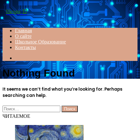
Menu
Школа 12
Главная
О сайте
Школьное Образование
Контакты
Search
for
Nothing Found
It seems we can’t find what you’re looking for. Perhaps
searching can help.
Найти:
ЧИТАЕМОЕ