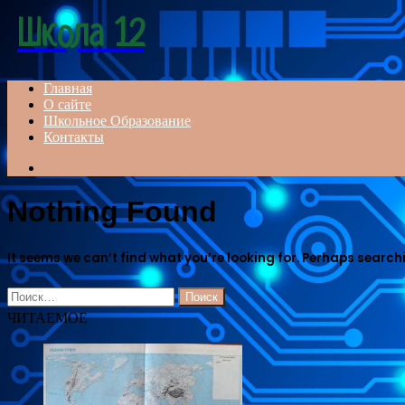
Menu
Школа 12
Главная
О сайте
Школьное Образование
Контакты
Search
for
Nothing Found
It seems we can’t find what you’re looking for. Perhaps search
Найти:
ЧИТАЕМОЕ