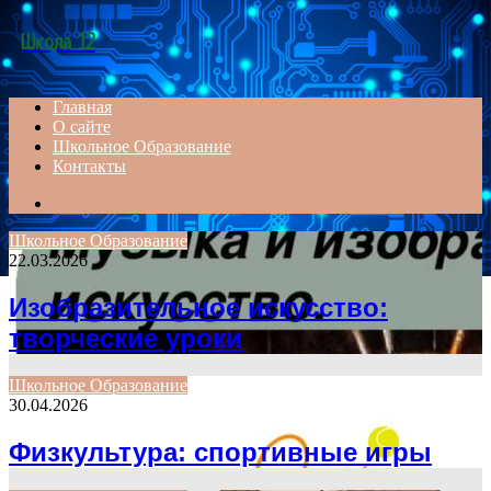
Menu
Школа 12
Главная
О сайте
Школьное Образование
Контакты
Search
for
Школьное Образование
22.03.2026
Изобразительное искусство:
творческие уроки
Школьное Образование
30.04.2026
Физкультура: спортивные игры