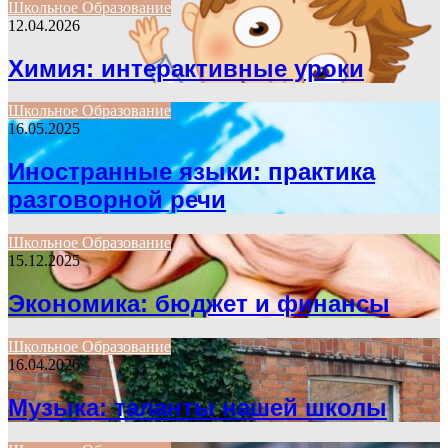
Школьное Образование
12.04.2026
Химия: интерактивные уроки
Школьное Образование
16.05.2025
Иностранные языки: практика
разговорной речи
Школьное Образование
15.12.2025
Экономика: бюджет и финансы
Школьное Образование
16.04.2026
Музыка: таланты нашей школы