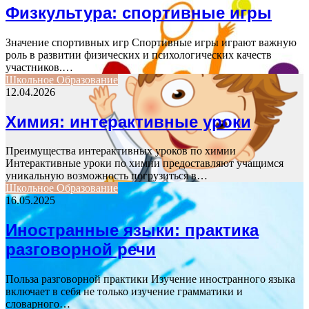
Физкультура: спортивные игры
Значение спортивных игр Спортивные игры играют важную
роль в развитии физических и психологических качеств
участников.…
Школьное Образование
12.04.2026
Химия: интерактивные уроки
Преимущества интерактивных уроков по химии
Интерактивные уроки по химии предоставляют учащимся
уникальную возможность погрузиться в…
Школьное Образование
16.05.2025
Иностранные языки: практика
разговорной речи
Польза разговорной практики Изучение иностранного языка
включает в себя не только изучение грамматики и
словарного…