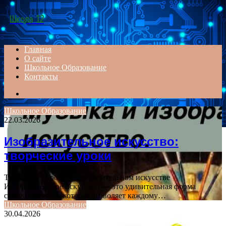
Menu
Школа 12
Главная
О сайте
Школьное Образование
Контакты
Search
for
Школьное Образование
22.03.2026
Изобразительное искусство:
творческие уроки
Творческие уроки в изобразительном искусстве
Изобразительное искусство — это удивительная форма
самовыражения, которая позволяет каждому…
Школьное Образование
30.04.2026