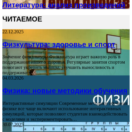
Литература: анализ произведений
ЧИТАЕМОЕ
22.12.2025
Физкультура: здоровье и спорт
Значение физкультуры Физкультура играет важную роль в
поддержании нашего здоровья. Регулярные занятия спортом
помогают укрепить мышцы, улучшить выносливость и
поддерживать…
04.03.2026
Физика: новые методики обучения
Интерактивные симуляции Современные методики обучения
физике все чаще включают использование интерактивных
симуляций, которые позволяют студентам взаимодействовать
с моделями и экспериментировать…
30.07.2025