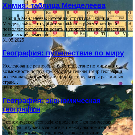
Химия: таблица Менделеева
Таблица Менделеева: история и структура Таблица
Менделеева — это удивительный инструмент, который
позволяет систематизировать и упорядочить все известные
химические элементы.…
31.05.2025
География: путешествие по миру
Исследование разнообразия Путешествие по миру – это
возможность погрузиться в удивительный мир географии,
исследовать разнообразие природы и культуры различных
стран.…
03.06.2025
География: экономическая
география
Экономическая география: введение Экономическая
география изучает взаимосвязи между экономикой и
географическим окружением, а также влияние