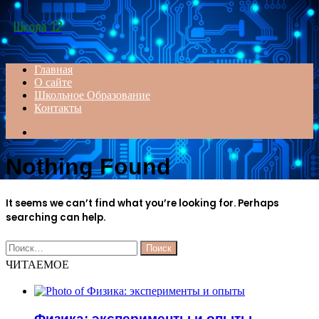
Menu
Школа 12
Главная
О сайте
Школьное Образование
Контакты
Search
for
Nothing Found
It seems we can’t find what you’re looking for. Perhaps
searching can help.
Найти:
ЧИТАЕМОЕ
Физика: эксперименты и опыты