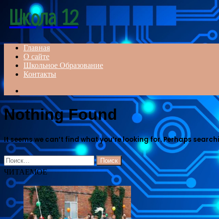
Menu
Школа 12
Главная
О сайте
Школьное Образование
Контакты
Search
for
Nothing Found
It seems we can’t find what you’re looking for. Perhaps search
Найти:
ЧИТАЕМОЕ