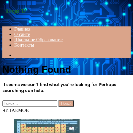
Menu
Школа 12
Главная
О сайте
Школьное Образование
Контакты
Search
for
Nothing Found
It seems we can’t find what you’re looking for. Perhaps
searching can help.
Найти:
ЧИТАЕМОЕ