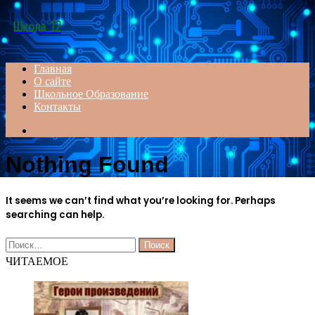
Menu
Школа 12
Главная
О сайте
Школьное Образование
Контакты
Search
for
Nothing Found
It seems we can’t find what you’re looking for. Perhaps
searching can help.
Найти:
ЧИТАЕМОЕ