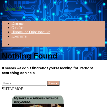
Menu
Школа 12
Главная
О сайте
Школьное Образование
Контакты
Search
for
Nothing Found
It seems we can’t find what you’re looking for. Perhaps
searching can help.
Найти:
ЧИТАЕМОЕ