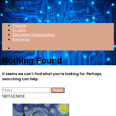
Menu
Школа 12
Главная
О сайте
Школьное Образование
Контакты
Search
for
Nothing Found
It seems we can’t find what you’re looking for. Perhaps
searching can help.
Найти:
ЧИТАЕМОЕ