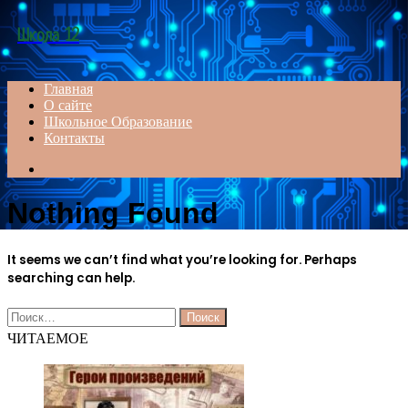
Menu
Школа 12
Главная
О сайте
Школьное Образование
Контакты
Search
for
Nothing Found
It seems we can’t find what you’re looking for. Perhaps
searching can help.
Найти:
ЧИТАЕМОЕ