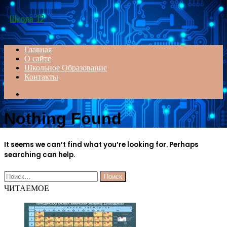
Menu
Школа 12
Главная
О сайте
Школьное Образование
Контакты
Search
for
Nothing Found
It seems we can’t find what you’re looking for. Perhaps
searching can help.
Найти:
ЧИТАЕМОЕ