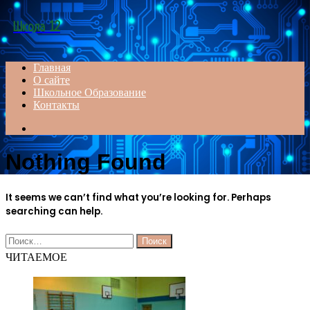
Menu
Школа 12
Главная
О сайте
Школьное Образование
Контакты
Search
for
Nothing Found
It seems we can’t find what you’re looking for. Perhaps
searching can help.
Найти:
ЧИТАЕМОЕ