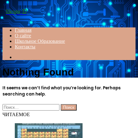
Menu
Школа 12
Главная
О сайте
Школьное Образование
Контакты
Search
for
Nothing Found
It seems we can’t find what you’re looking for. Perhaps
searching can help.
Найти:
ЧИТАЕМОЕ