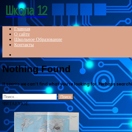
Menu
Школа 12
Главная
О сайте
Школьное Образование
Контакты
Search
for
Nothing Found
It seems we can’t find what you’re looking for. Perhaps search
Найти:
ЧИТАЕМОЕ